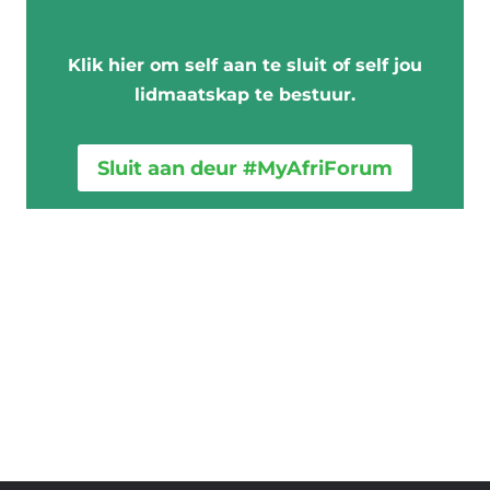
o
r
Klik hier om self aan te sluit of self jou
m
lidmaatskap te bestuur.
i
n
t
Sluit aan deur #MyAfriForum
e
v
u
l
s
t
e
m
e
k
d