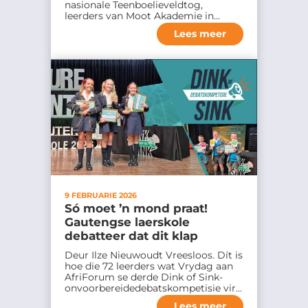
nasionale Teenboelieveldtog,
leerders van Moot Akademie in…
Lees meer
9 FEBRUARIE 2026
Só moet ’n mond praat!
Gautengse laerskole
debatteer dat dit klap
Deur Ilze Nieuwoudt Vreesloos. Dít is
hoe die 72 leerders wat Vrydag aan
AfriForum se derde Dink of Sink-
onvoorbereidedebatskompetisie vir…
Lees meer