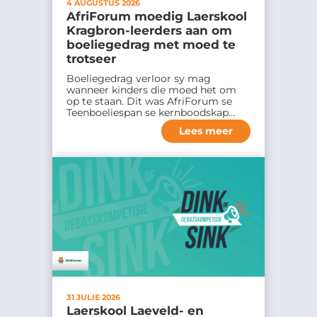
e
4 AUGUSTUS 2026
AfriForum moedig Laerskool
r
Kragbron-leerders aan om
w
boeliegedrag met moed te
trotseer
e
Boeliegedrag verloor sy mag
r
wanneer kinders die moed het om
k
op te staan. Dit was AfriForum se
Teenboeliespan se kernboodskap…
,
Lees meer
s
t
o
o
r
e
n
g
e
31 JULIE 2026
b
Laerskool Laeveld- en