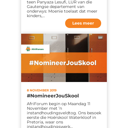
teen Panyaza Lesufi, LUR van die
Gautengse departement van
onderwys: Moenie toelaat dat meer
kinders,…
Lees meer
8 NOVEMBER 2019
#NomineerJouSkool
AfriForum begin op Maandag 11
November met ’n
instandhoudingsveldtog. Ons besoek
eerste die Hoërskool Waterkloof in
Pretoria, waar ons
instandhoudingswerk…