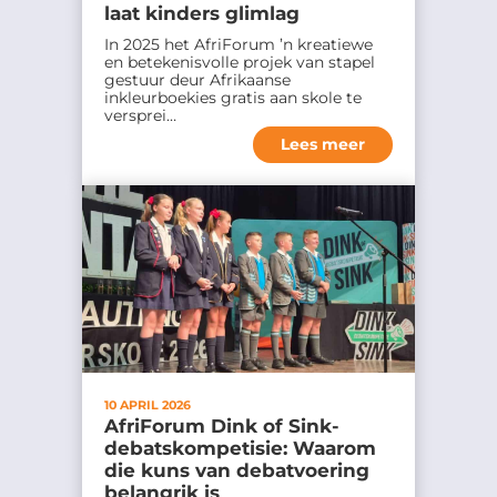
laat kinders glimlag
In 2025 het AfriForum ’n kreatiewe
en betekenisvolle projek van stapel
gestuur deur Afrikaanse
inkleurboekies gratis aan skole te
versprei…
Lees meer
10 APRIL 2026
AfriForum Dink of Sink-
debatskompetisie: Waarom
die kuns van debatvoering
belangrik is