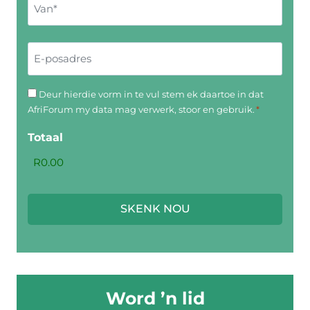
a
m
a
e
V
m
E
a
n
-
n
v
p
a
D
Deur hierdie vorm in te vul stem ek daartoe in dat
o
AfriForum my data mag verwerk, stoor en gebruik.
*
n
e
s
*
u
Totaal
a
r
d
h
r
i
e
e
s
r
d
i
e
Word ’n lid
v