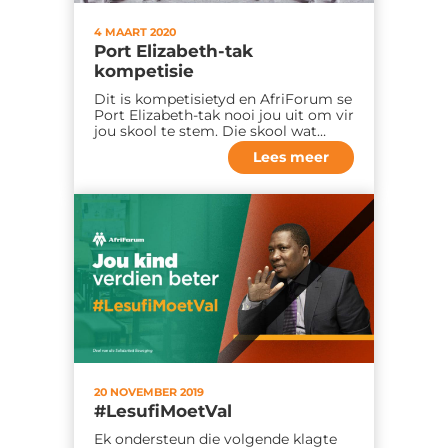
4 MAART 2020
Port Elizabeth-tak
kompetisie
Dit is kompetisietyd en AfriForum se
Port Elizabeth‐tak nooi jou uit om vir
jou skool te stem. Die skool wat…
Lees meer
20 NOVEMBER 2019
#LesufiMoetVal
Ek ondersteun die volgende klagte