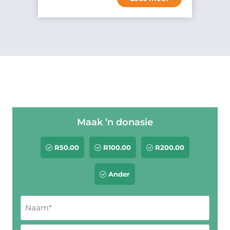
Maak ’n donasie
R
50
.00
R
100
.00
R
200
.00
Ander
N
a
N
a