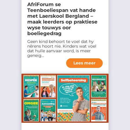
AfriForum se
i
Teenboeliespan vat hande
F
met Laerskool Bergland –
o
maak leerders op praktiese
wyse touwys oor
r
boeliegedrag
u
Geen kind behoort te voel dat hy
m
nêrens hoort nie. Kinders wat voel
dat hulle aanvaar word, is meer
m
geneig…
y
Lees meer
d
a
t
a
m
a
g
v