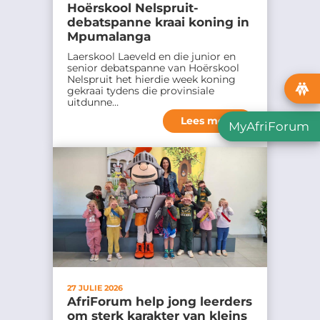
Hoërskool Nelspruit-
r
debatspanne kraai koning in
u
Mpumalanga
i
Laerskool Laeveld en die junior en
senior debatspanne van Hoërskool
k
Nelspruit het hierdie week koning
.
gekraai tydens die provinsiale
uitdunne…
*
Lees meer
MyAfriForum
27 JULIE 2026
AfriForum help jong leerders
om sterk karakter van kleins