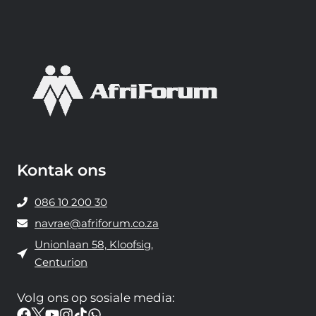
a
a
r
t
o
e
i
n
Kontak ons
d
a
086 10 200 30
t
navrae@afriforum.co.za
A
Unionlaan 58, Kloofsig,
f
Centurion
r
i
Volg ons ​​op sosiale media:
F