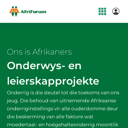
Skip
to
content
Ons is Afrikaners
Onderwys- en
leierskapprojekte
Onderrig is die sleutel tot die toekoms van ons
jeug. Die behoud van uitnemende Afrikaanse
onderriginstellings vir alle ouderdomme deur
die beskerming van alle faktore wat
moedertaal- en hoëgehalteonderrig moontlik