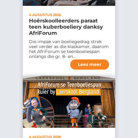
e
k
4 AUGUSTUS 2026
d
Hoërskoolleerders paraat
teen kuberboeliery danksy
a
AfriForum
a
Die impak van boeliegedrag strek
r
veel verder as die klaskamer, daarom
het AfriForum se teenboeliespan
t
onlangs die gr. 8- en…
o
Lees meer
e
i
n
d
a
t
A
f
r
4 AUGUSTUS 2026