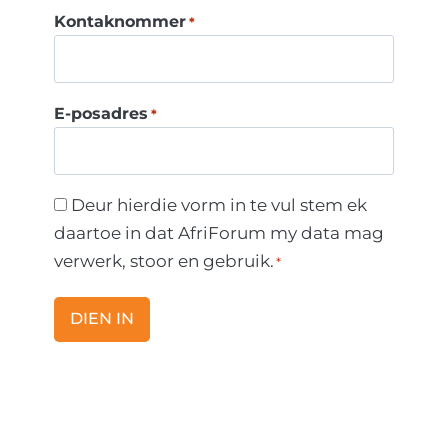
Kontaknommer
*
E-posadres
*
D
Deur hierdie vorm in te vul stem ek
e
daartoe in dat AfriForum my data mag
u
verwerk, stoor en gebruik.
*
r
h
i
e
r
d
i