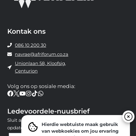
Kontak ons
086 10 200 30
navrae@afriforum.co.za
Unionlaan 58, Kloofsig,
Centurion
Volg ons ​​op sosiale media:
Ledevoordele-nuusbrief
Sluit aan by ons e-poslys om die nuutste nuus en
Hierdie webtuiste maak gebruik
opdaterings van ons span te ontvang.
van webkoekies om jou ervaring