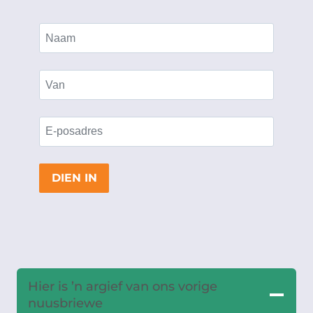
DIEN IN
Hier is ’n argief van ons vorige
nuusbriewe