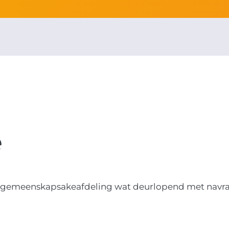
e
se gemeenskapsakeafdeling wat deurlopend met navr