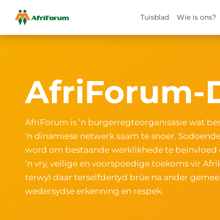
Tuisblad
Wie is ons?
Skip
to
content
AfriForum-
AfriForum is ’n burgerregteorganisasie wat b
’n dinamiese netwerk saam te snoer. Sodoend
word om bestaande werklikhede te beïnvloed e
’n vry, veilige en voorspoedige toekoms vir Afr
terwyl daar terselfdertyd brûe na ander gem
wedersydse erkenning en respek.