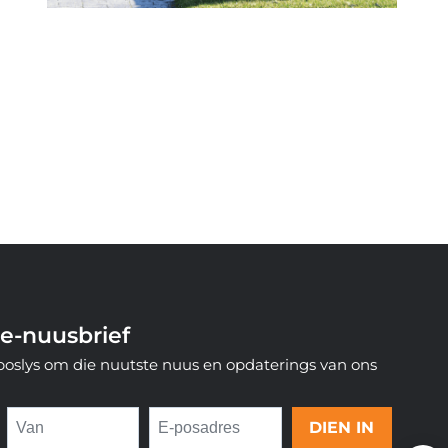
e-nuusbrief
-poslys om die nuutste nuus en opdaterings van ons
DIEN IN