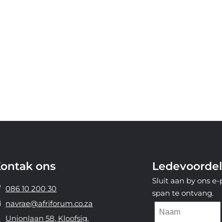
ontak ons
Ledevoordel
Sluit aan by ons e
086 10 200 30
span te ontvang.
navrae@afriforum.co.za
Unionlaan 58, Kloofsig,