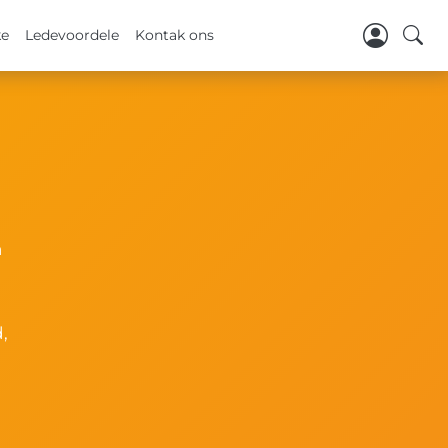
ke
Ledevoordele
Kontak ons
n
,