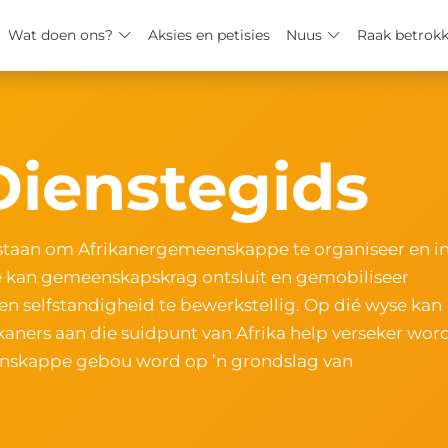
Wat doen ons?
Aksies en petisies
Nuus
Raak betrok
Dienstegids
estaan om Afrikanergemeenskappe te organiseer en i
e kan gemeenskapskrag ontsluit en gemobiliseer
n selfstandigheid te bewerkstellig. Op dié wyse kan
ikaners aan die suidpunt van Afrika help verseker word
eenskappe gebou word op ’n grondslag van