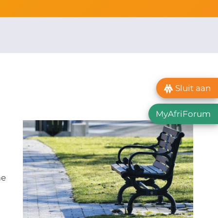
Sluit aan
MyAfriForum
ae