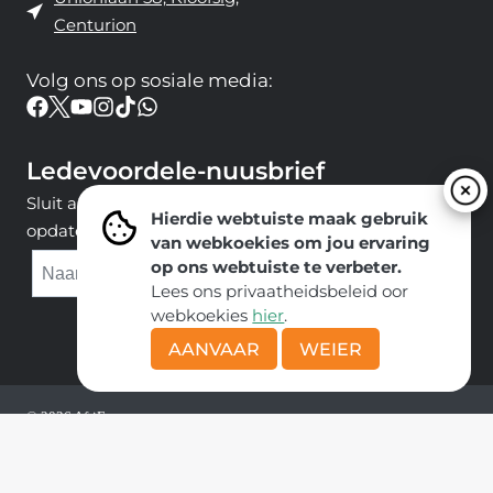
Centurion
Volg ons ​​op sosiale media:
Ledevoordele-nuusbrief
Sluit aan by ons e-poslys om die nuutste nuus en
Hierdie webtuiste maak gebruik
opdaterings van ons span te ontvang.
van webkoekies om jou ervaring
op ons webtuiste te verbeter.
DIEN IN
Lees ons privaatheidsbeleid oor
webkoekies
hier
.
AANVAAR
WEIER
© 2026 AfriForum
Deel van die
Solidariteit Beweging
|
POPI-wetsbeleide