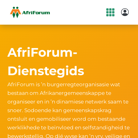
Skip
to
content
AfriForum-
Dienstegids
AfriForum is ’n burgerregteorganisasie wat
bestaan om Afrikanergemeenskappe te
organiseer en in ’n dinamiese netwerk saam te
snoer. Sodoende kan gemeenskapskrag
ontsluit en gemobiliseer word om bestaande
werklikhede te beïnvloed en selfstandigheid te
bewerkstellig. Op dié wyse kan ’n vry, veilige en