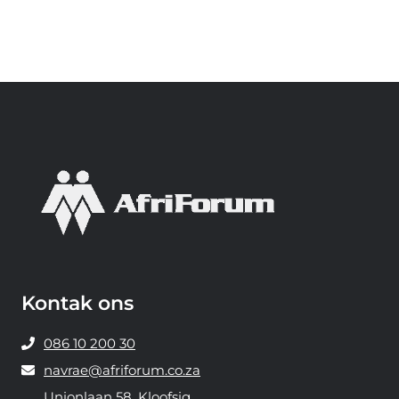
Kontak ons
086 10 200 30
navrae@afriforum.co.za
Unionlaan 58, Kloofsig,