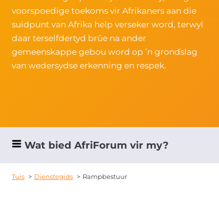
voorspoedige toekoms vir Afrikaners aan die
suidpunt van Afrika help verseker word, terwyl
daar terselfdertyd brûe na ander
gemeenskappe gebou word op ’n grondslag
van wedersydse erkenning en respek.
Wat bied AfriForum vir my?
Tuis
Dienstegids
Rampbestuur